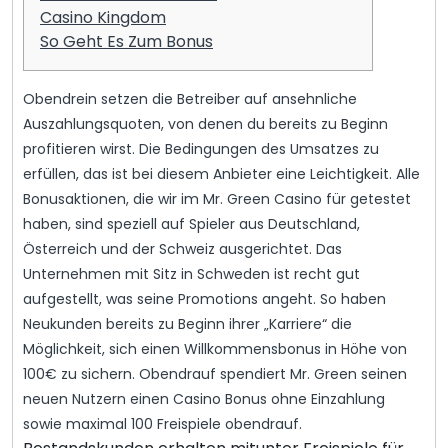
Casino Kingdom
So Geht Es Zum Bonus
Obendrein setzen die Betreiber auf ansehnliche
Auszahlungsquoten, von denen du bereits zu Beginn
profitieren wirst. Die Bedingungen des Umsatzes zu
erfüllen, das ist bei diesem Anbieter eine Leichtigkeit. Alle
Bonusaktionen, die wir im Mr. Green Casino für getestet
haben, sind speziell auf Spieler aus Deutschland,
Österreich und der Schweiz ausgerichtet. Das
Unternehmen mit Sitz in Schweden ist recht gut
aufgestellt, was seine Promotions angeht.
So haben
Neukunden bereits zu Beginn ihrer „Karriere“ die
Möglichkeit, sich einen Willkommensbonus in Höhe von
100€ zu sichern. Obendrauf spendiert Mr. Green seinen
neuen Nutzern einen Casino Bonus ohne Einzahlung
sowie maximal 100 Freispiele obendrauf.