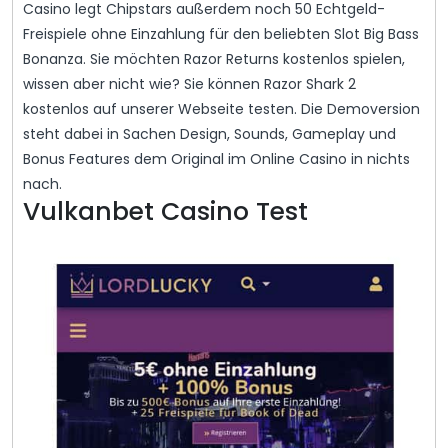
Casino legt Chipstars außerdem noch 50 Echtgeld-
Freispiele ohne Einzahlung für den beliebten Slot Big Bass
Bonanza. Sie möchten Razor Returns kostenlos spielen,
wissen aber nicht wie? Sie können Razor Shark 2
kostenlos auf unserer Webseite testen. Die Demoversion
steht dabei in Sachen Design, Sounds, Gameplay und
Bonus Features dem Original im Online Casino in nichts
nach.
Vulkanbet Casino Test