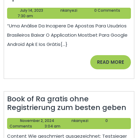
Aná
July
nkanyezi
July 14, 2023
nkanyezi
0 Comments
Da
14,
7:30 am
Inc
2023
“Uma Análise Da Incapere De Apostas Para Usuários
De
Brasileiros Baixar O Application Mostbet Para Google
Apo
Android Apk E Ios Grátis{...}
Par
Usu
READ
READ MORE
Bras
MORE
Book of Ra gratis ohne
Bo
Registrierung zum besten geben
of
November
nkanyezi
November 2, 2024
nkanyezi
0
Ra
2,
Comments
3:04 am
gra
2024
Content Wie geschmiert ausgezeichnet: Testsieger