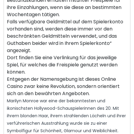
Bestandskunden erhalten mitunter Freispiele für
ihre Einzahlungen, wenn sie diese an bestimmten
Wochentagen tätigen.
Falls verfügbare Geldmittel auf dem Spielerkonto
vorhanden sind, werden diese immer vor den
beschränkten Geldmitteln verwendet, und das
Guthaben beider wird in Ihrem Spielerkonto“
angezeigt.
Dort finden Sie eine Verlinkung für das jeweilige
Spiel, für welches die Freispiele genutzt werden
können.
Entgegen der Namensgebung ist dieses Online
Casino zwar keine Revolution, sondern orientiert
sich an den bewährten Angeboten.
Marilyn Monroe war eine der bekanntesten und
ikonischsten Hollywood-Schauspielerinnen des 20. Mit
ihrem blonden Haar, ihrem strahlenden Lächeln und ihrer
verführerischen Ausstrahlung wurde sie zu einer
Symbolfigur für Schönheit, Glamour und Weiblichkeit.