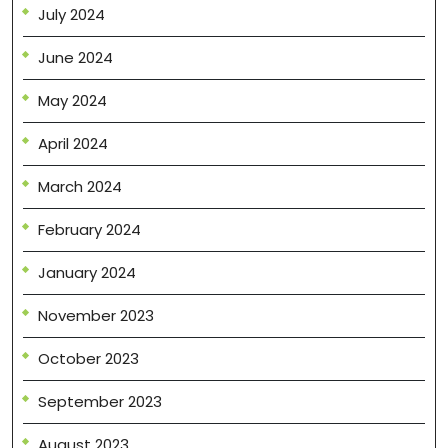
July 2024
June 2024
May 2024
April 2024
March 2024
February 2024
January 2024
November 2023
October 2023
September 2023
August 2023