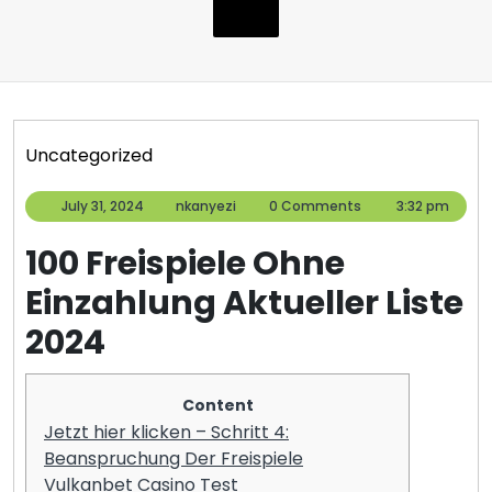
Uncategorized
July
nkanyezi
July 31, 2024
nkanyezi
0 Comments
3:32 pm
31,
2024
100 Freispiele Ohne
Einzahlung Aktueller Liste
2024
Content
Jetzt hier klicken – Schritt 4:
Beanspruchung Der Freispiele
Vulkanbet Casino Test