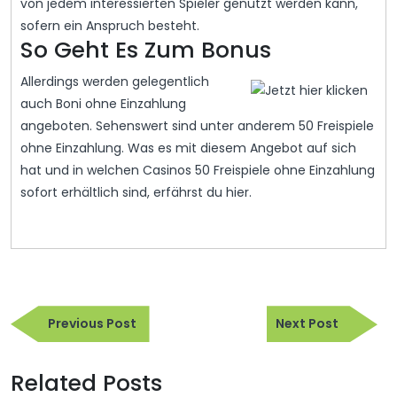
von jedem interessierten Spieler genutzt werden kann,
sofern ein Anspruch besteht.
So Geht Es Zum Bonus
Allerdings werden gelegentlich
auch Boni ohne Einzahlung
angeboten. Sehenswert sind unter anderem 50 Freispiele
ohne Einzahlung. Was es mit diesem Angebot auf sich
hat und in welchen Casinos 50 Freispiele ohne Einzahlung
sofort erhältlich sind, erfährst du hier.
Post
Previous
Next
navigation
Previous Post
Next Post
Post
Post
Related Posts