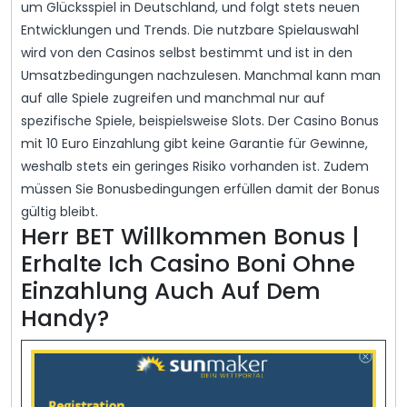
um Glücksspiel in Deutschland, und folgt stets neuen
Entwicklungen und Trends. Die nutzbare Spielauswahl
wird von den Casinos selbst bestimmt und ist in den
Umsatzbedingungen nachzulesen. Manchmal kann man
auf alle Spiele zugreifen und manchmal nur auf
spezifische Spiele, beispielsweise Slots. Der Casino Bonus
mit 10 Euro Einzahlung gibt keine Garantie für Gewinne,
weshalb stets ein geringes Risiko vorhanden ist. Zudem
müssen Sie Bonusbedingungen erfüllen damit der Bonus
gültig bleibt.
Herr BET Willkommen Bonus |
Erhalte Ich Casino Boni Ohne
Einzahlung Auch Auf Dem
Handy?