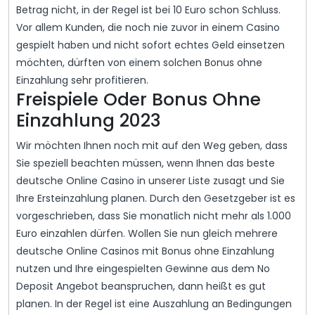
Betrag nicht, in der Regel ist bei 10 Euro schon Schluss.
Vor allem Kunden, die noch nie zuvor in einem Casino
gespielt haben und nicht sofort echtes Geld einsetzen
möchten, dürften von einem solchen Bonus ohne
Einzahlung sehr profitieren.
Freispiele Oder Bonus Ohne
Einzahlung 2023
Wir möchten Ihnen noch mit auf den Weg geben, dass
Sie speziell beachten müssen, wenn Ihnen das beste
deutsche Online Casino in unserer Liste zusagt und Sie
Ihre Ersteinzahlung planen. Durch den Gesetzgeber ist es
vorgeschrieben, dass Sie monatlich nicht mehr als 1.000
Euro einzahlen dürfen. Wollen Sie nun gleich mehrere
deutsche Online Casinos mit Bonus ohne Einzahlung
nutzen und Ihre eingespielten Gewinne aus dem No
Deposit Angebot beanspruchen, dann heißt es gut
planen. In der Regel ist eine Auszahlung an Bedingungen