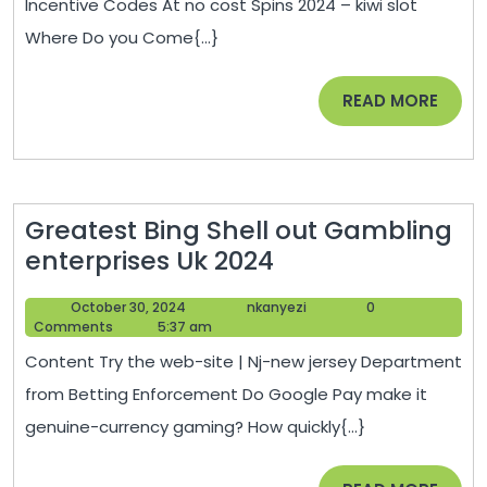
Incentive Codes At no cost Spins 2024 – kiwi slot
Spin
Where Do you Come{...}
Gam
ente
READ
READ MORE
July
MORE
202
Greatest Bing Shell out Gambling
Greatest
enterprises Uk 2024
Bing
October
nkanyezi
October 30, 2024
nkanyezi
0
Shell
30,
Comments
5:37 am
out
2024
Content Try the web-site | Nj-new jersey Department
Gambling
from Betting Enforcement Do Google Pay make it
enterprises
genuine-currency gaming? How quickly{...}
Uk
2024