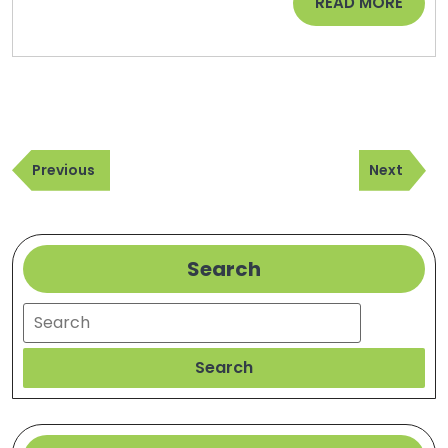
READ
READ MORE
MORE
Post
Previous
Next
navigation
Previous
Next
Post
Post
Search
Search
Search