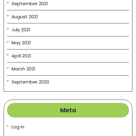
September 2021
August 2021
July 2021
May 2021
April 2021
March 2021
September 2020
Meta
Log in