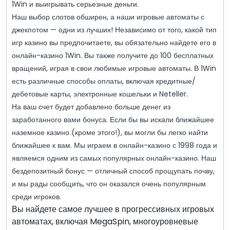
1Win и выигрывать серьезные деньги.
Наш выбор слотов обширен, а наши игровые автоматы с
джекпотом — одни из лучших! Независимо от того, какой тип
игр казино вы предпочитаете, вы обязательно найдете его в
онлайн-казино 1Win. Вы также получите до 100 бесплатных
вращений, играя в свои любимые игровые автоматы. В 1Win
есть различные способы оплаты, включая кредитные/
дебетовые карты, электронные кошельки и Neteller.
На ваш счет будет добавлено больше денег из
заработанного вами бонуса. Если бы вы искали ближайшее
наземное казино (кроме этого!), вы могли бы легко найти
ближайшее к вам. Мы играем в онлайн-казино с 1998 года и
являемся одним из самых популярных онлайн-казино. Наш
бездепозитный бонус — отличный способ прощупать почву,
и мы рады сообщить, что он оказался очень популярным
среди игроков.
Вы найдете самое лучшее в прогрессивных игровых
автоматах, включая MegaSpin, многоуровневые