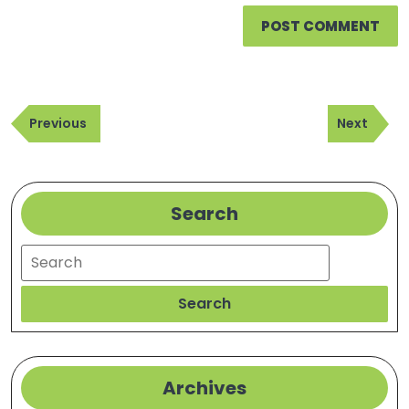
Post
Previous
Next
navigation
Previous
Next
Post
Post
Search
Search
Search
Archives