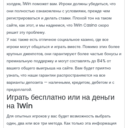
холдем, 1Win поможет вам. Игроки должны убедиться, что
они полностью ознакомлены с условиями, прежде чем
регистрироваться и делать ставки. Плохой тон на таком
сайте, как этот, и мы надеемся, что 1Win Casino скоро
решит эту проблему.
У нас также есть отличное социальное казино, где все
игроки могут общаться и играть вместе. Помимо этих более
крупных джекпотов, они гарантируют более частые бонусы и
премиальную поддержку и могут составлять до 84% от
вашего общего выигрыша на сайте. Вам будет приятно
узнать, что наши гарантии распространяются на все
варианты депозита — наличными, кредитом, дебетом и с
предоплатой.
Играть бесплатно или на деньги
на 1Win
Для опытных игроков у вас будет возможность выбрать
один, два или все три метода. Как только эта информация