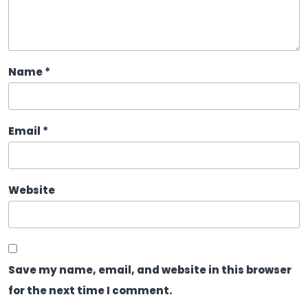
Name
*
Email
*
Website
Save my name, email, and website in this browser
for the next time I comment.