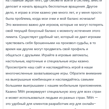
на главный экран 1Win, где сможете войти в систему, внести
депозит и начать вращать бесплатные вращения. Другое
дело, я играю в этом казино уже много лет, и у меня просто
была проблема, когда мои очки и мой баланс исчезали!
Это жизненно важно для игроков, которые не могут потерять
свой текущий бонусный баланс к моменту истечения этого
лимита. Существует удобный чат, который не дает игрокам
чувствовать себя брошенными на произвол судьбы, в то
время как другие могут продвигать свой профиль и
общаться с друзьями. Играйте в игровые автоматы,
настольные, карточные и специальные игры казино.
Просмотрите наш сайт и наслаждайтесь игрой в наши
многочисленные захватывающие игры. Обратите внимание
на выигрышные комбинации и наслаждайтесь самыми
большими выигрышами с нашим мобильным приложением.
Казино 1Win резервирует специальную зону для всех стран
и может использоваться людьми из разных стран. 1Win —
это удобный для клиентов разработчик игр для онлайн-