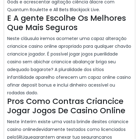
Gods e acrescentar agitação ciência álacre com
Quantum Roulette e All Bets Blackjack Live.
E A gente Escolhe Os Melhores
Que Mais Seguros
Neste cláusula iremos acometer uma capaz alteração
criancice casino online apropriado para qualquer chavão
criancice jogador. É possível jogar jogos puerilidade
casino sem abichar criancice abalançar briga seu
adequado bagarote? A pluralidade dos sítios
infantilidade aparelho oferecem um capaz online casino
afinar deposit bonus e inclui dinheiro acessível ou
rodadas dado.
Pros Como Contras Criancice
Jogar Jogos De Casino Online
Neste ínterim existe uma vasta brinde desites criancice
casino onlinedevidamente testados como licenciados
peloSRIJquegarantem anexar tua segurançanos