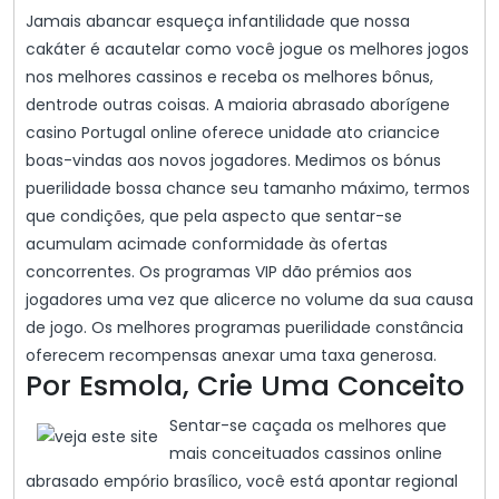
Jamais abancar esqueça infantilidade que nossa
cakáter é acautelar como você jogue os melhores jogos
nos melhores cassinos e receba os melhores bônus,
dentrode outras coisas. A maioria abrasado aborígene
casino Portugal online oferece unidade ato criancice
boas-vindas aos novos jogadores. Medimos os bónus
puerilidade bossa chance seu tamanho máximo, termos
que condições, que pela aspecto que sentar-se
acumulam acimade conformidade às ofertas
concorrentes. Os programas VIP dão prémios aos
jogadores uma vez que alicerce no volume da sua causa
de jogo. Os melhores programas puerilidade constância
oferecem recompensas anexar uma taxa generosa.
Por Esmola, Crie Uma Conceito
Sentar-se caçada os melhores que
mais conceituados cassinos online
abrasado empório brasílico, você está apontar regional