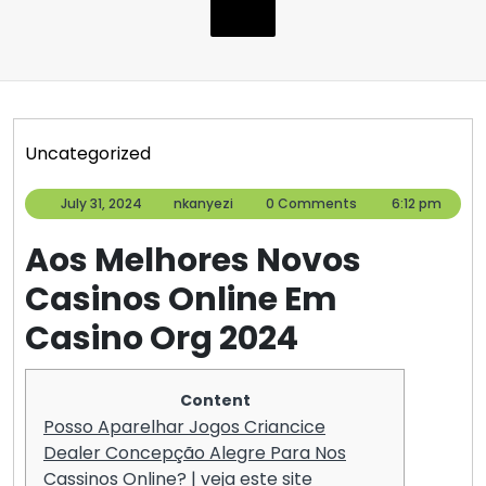
Uncategorized
July
nkanyezi
July 31, 2024
nkanyezi
0 Comments
6:12 pm
31,
2024
Aos Melhores Novos
Casinos Online Em
Casino Org 2024
Content
Posso Aparelhar Jogos Criancice
Dealer Concepção Alegre Para Nos
Cassinos Online? | veja este site