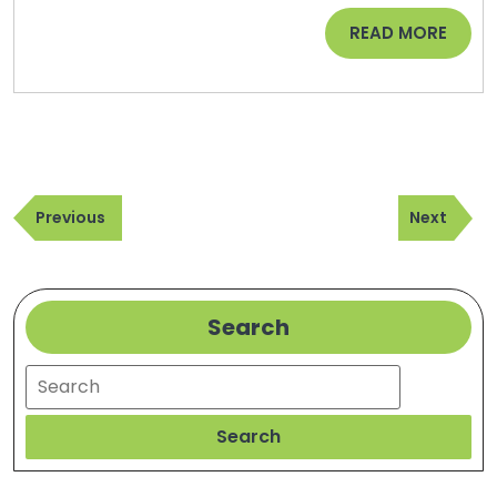
Better
READ
READ MORE
Real
MORE
money
Slots
Online
2024
Post
Previous
Next
navigation
Previous
Next
Post
Post
Search
Search
Search