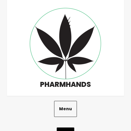
Skip
to
content
PHARMHANDS
Menu