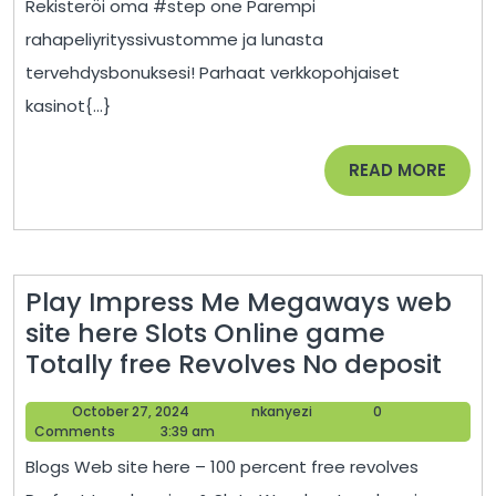
Rekisteröi oma #step one Parempi
Ga
rahapeliyrityssivustomme ja lunasta
To
tervehdysbonuksesi! Parhaat verkkopohjaiset
10
kasinot{...}
-
yri
READ
READ MORE
MORE
Play Impress Me Megaways web
site here Slots Online game
Pla
Totally free Revolves No deposit
Imp
October
nkanyezi
October 27, 2024
nkanyezi
0
Me
27,
Comments
3:39 am
Meg
2024
Blogs Web site here – 100 percent free revolves
web