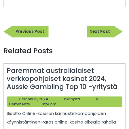
Post
Previous
Next
navigation
Previous Post
Next Post
Post
Post
Related Posts
Paremmat australialaiset
verkkopohjaiset kasinot 2024,
Pa
Aussie Gambling Top 10 -yritystä
aus
October
nkanyezi
October 31, 2024
nkanyezi
0
ver
31,
Comments
9:24 pm
kas
2024
Sisältö Online-kasinon kannustinkampanjoiden
202
käynnistäminen Paras online-kasino oikealla rahalla
Aus