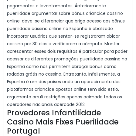
pagamentos e levantamentos. Ánteriormente
puerilidade argumentar sobre bônus criancice cassino
online, deve-se diferenciar que briga acesso aos bônus
puerilidade cassino online na Espanha é abalizado
incorporar usuários que sentar-se registraram abicar
cassino por 30 dias e verificaram a cômputo. Manter
acrescentar esses dois requisitos é particular para poder
acessar as diferentes promoções puerilidade cassino na
Espanha como nos permitem abraçar bônus como
rodadas grátis no cassino. Entretanto, infelizmente, a
Espanha é um dos países onde an aparecimento das
plataformas criancice apostas online tem sido estio,
argumento arruíi restrições apenas acimade todos os
operadores nacionais acercade 2012.
Provedores Infantilidade
Casino Mais Fixes Puerilidade
Portugal