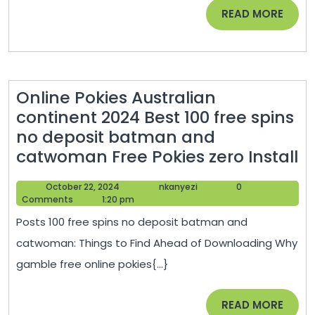
all
READ
READ MORE
Ei
MORE
Online Pokies Australian
continent 2024 Best 100 free spins
no deposit batman and
O
catwoman Free Pokies zero Install
Po
October
nkanyezi
October 22, 2024
nkanyezi
0
Au
22,
Comments
1:20 pm
c
2024
Posts 100 free spins no deposit batman and
2
catwoman: Things to Find Ahead of Downloading Why
B
gamble free online pokies{...}
10
fr
READ
READ MORE
sp