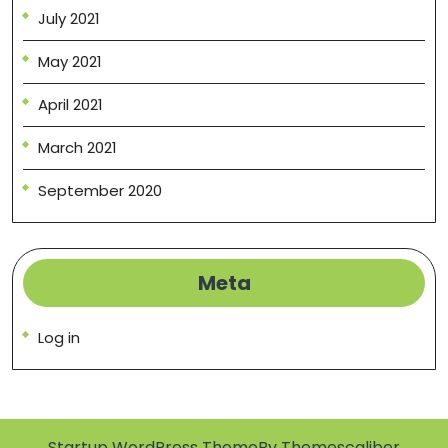
July 2021
May 2021
April 2021
March 2021
September 2020
Meta
Log in
Startup WordPress Theme
By Themescaliber