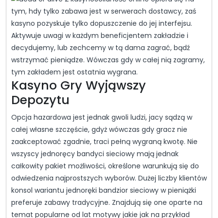
tym, hdy tylko zabawa jest w serwerach dostawcy, zaś
kasyno pozyskuje tylko dopuszczenie do jej interfejsu.
Aktywuje uwagi w każdym beneficjentem zakładzie i
decydujemy, lub zechcemy w tą dama zagrać, bądź
wstrzymać pieniądze. Wówczas gdy w całej nią zagramy,
tym zakładem jest ostatnia wygrana.
Kasyno Gry Wyjąwszy
Depozytu
Opcja hazardowa jest jednak gwoli ludzi, jacy sądzą w
całej własne szczęście, gdyż wówczas gdy gracz nie
zaakceptować zgadnie, traci pełną wygraną kwotę. Nie
wszyscy jednoręcy bandyci sieciowy mają jednak
całkowity pakiet możliwości, określone warunkują się do
odwiedzenia najprostszych wyborów. Dużej liczby klientów
konsol wariantu jednoręki bandzior sieciowy w pieniążki
preferuje zabawy tradycyjne. Znajdują się one oparte na
temat popularne od lat motywy jakie jak na przykład