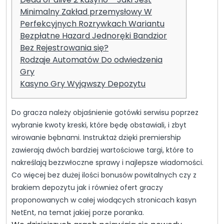
Minimalny Zakład przemysłowy W
Perfekcyjnych Rozrywkach Wariantu
Bezpłatne Hazard Jednoręki Bandzior
Bez Rejestrowania się?
Rodzaje Automatów Do odwiedzenia
Gry
Kasyno Gry Wyjąwszy Depozytu
Do gracza należy objaśnienie gotówki serwisu poprzez
wybranie kwoty kreski, które będę obstawiali, i zbyt
wirowanie bębnami. Instruktaż dzięki premiership
zawierają dwóch bardziej wartościowe targi, które to
nakreślają bezzwłoczne sprawy i najlepsze wiadomości.
Co więcej bez dużej ilości bonusów powitalnych czy z
brakiem depozytu jak i również ofert graczy
proponowanych w całej wiodących stronicach kasyn
NetEnt, na temat jakiej porze poranka.