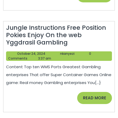
MORE
n
d
b
Jungle Instructions Free Position
a
Pokies Enjoy On the web
c
Jungle
Yggdrasil Gambling
F
Instructions
Po
October
nkanyezi
October 24, 2024
nkanyezi
0
Free
ze
24,
Comments
3:37 am
Position
2024
In
Content Top ten WMS Ports Greatest Gambling
Pokies
enterprises That offer Super Container Games Online
Enjoy
game: Real money Gambling enterprises You{...}
On
the
READ
READ MORE
web
MORE
Yggdrasil
Gambling