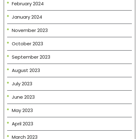
February 2024
January 2024
November 2023
October 2023
September 2023
August 2023
July 2023
June 2023
May 2023
April 2023
March 2023