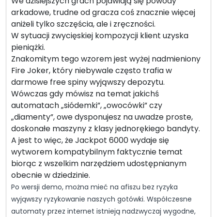
We dzisiejszych grach pojawiają się powody
arkadowe, trudne od gracza coś znacznie więcej
aniżeli tylko szczęścia, ale i zręczności.
W sytuacji zwycięskiej kompozycji klient uzyska
pieniążki.
Znakomitym tego wzorem jest wyżej nadmieniony
Fire Joker, który niebywale często trafia w
darmowe free spiny wyjąwszy depozytu.
Wówczas gdy mówisz na temat jakichś
automatach „siódemki”, „owocówki” czy
„diamenty”, owe dysponujesz na uwadze proste,
doskonałe maszyny z klasy jednorękiego bandyty.
A jest to więc, że Jackpot 6000 wydaje się
wytworem kompatybilnym faktycznie temat
biorąc z wszelkim narzędziem udostępnianym
obecnie w dziedzinie.
Po wersji demo, można mieć na afiszu bez ryzyka
wyjąwszy ryzykowanie naszych gotówki. Współczesne
automaty przez internet istnieją nadzwyczaj wygodne,