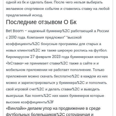
одной из бк и сделать банк. После чего нельзя выбирать
желаемое спортивное событие и ставились ставку на любой
предлагаемый исход.
Последние отзывом О Бк
Bet Boom – надежный букмекер%2C работающий а России
с 2010 года. Компания предложил” “высокой
коэффициенты%2C бонусные программы для старых а
новых клиентов%2C же также широкую роспись на футбол.
Киромарусом 27 февраля 2023 года букмекерская контора
«1xСтавка» не принимает ставки%2C также а сайте и и
мобильном приложении не работает пополнение. Только
приложения можно скачать бесплатно%2C в каждом из них
можно и зарегистрироваться у букмекера%2C и пополнить
свой игровой счет%2C и делать ставки%2C и выводить
выигрыши. Как понять%2C них каких букмекеров которые
высокие коэффициенты%3F
«Винлайн» делаем упор на продвижение в среде
футбольных болельщиков%2C сотрудничая и