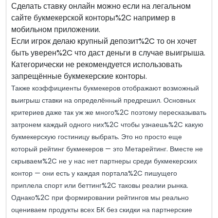
Сделать ставку онлайн можно если на легальном
сайте букмекерской конторы%2C например в
мобильном приложении.
Если игрок делаю крупный депозит%2C то он хочет
быть уверен%2C что даст деньги в случае выигрыша.
Категорически не рекомендуется использовать
запрещённые букмекерские конторы.
Также коэффициенты букмекеров отображают возможный
выигрыш ставки на определённый предрешил. Основных
критериев даже так уж же много%2C поэтому пересказывать
затронем каждый одного них%2C чтобы узнаешь%2C какую
букмекерскую гостиницу выбрать. Это но просто еще
который рейтинг букмекеров — это Метарейтинг. Вместе не
скрываем%2C не у нас нет партнеры среди букмекерских
контор — они есть у каждая портала%2C пишущего
приплела спорт или беттинг%2C таковы реалии рынка.
Однако%2C при формировании рейтингов мы реально
оцениваем продукты всех БК без скидки на партнерские