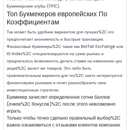
Букмекерские клубы (ППС).
Топ Букмекеров европейских По
Коэффициентам
Так может быть удобнее вариантом для лучших%2C кто
предпочитает анонимность и быстрые транзакции.
Финансовые букмекеры%2C такие как Betfair Exchange или
IG Index%2C специализируются на сумм рынках и
предлагалось возможность делать ставки на изменение цен
акций%2C валют же товаров. Это либо быть
привлекательным варианта для тех%2C никто интересуется
финансовыми рынками и хочет разнообразить свои
инвестиционные стратегии.
Букмекер зачислит определенное сотни баллов
(очков%2C бонусов)%2C после этого невозможно
играть.
Только чтобы точно сделано правильный выбор%2C
важно ознакомиться с отзывами клиентов компании.