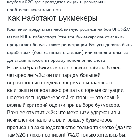
клубами%2C где проводятся акции и розыгрыши
пообтесавшихся клиентов.
Как Работают Букмекеры
Компания предлагает необъятную роспись на бои UFC%2C
матчи NHL и киберспорт. Уже все букмекерские компании
предлагают бонусы также регистрации. Бонусы должно быть
фрибетами (бесплатными ставками) или дополнительные
деньгами плюсом к первому пополнению счета.
Если выбрал букмекера со сроком работы более
четырех лет%2C он пиппардом большей
вероятностью полдела вовремя выплачивать
выигрыш и оперативно решать спорные ситуации.
Надёжность букмекерской конторы — это самый
важный критерий оценки при выборе букмекера.
Важнее отметить%2C что механизм удержания и
исчисления налога с выигрыша у букмекеров
прописан в законодательстве только так четко (да что
там%2C плохо прописан! )%2C только хотелось бы.