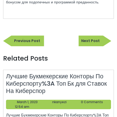
бонусом для подопечных и программой преданность.
Post
Previous
Next
navigation
Previous Post
Next Post
Post
Post
Related Posts
Лучшие Букмекерские Конторы По
Киберспорту%3A Топ Бк для Ставок
Лучшие
На Киберспор
Букмекерские
March
nkanyezi
March 1, 2023
nkanyezi
0 Comments
Конторы
1,
12:54 am
По
2023
Лучшие Букмекерские Конторы По Киберспорту%3A Топ