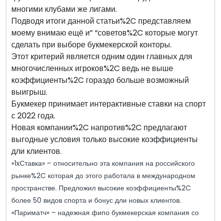
многими клубами же лигами.
Подводя итоги данной статьи%2C представляем
моему внимаю ещё и” “советов%2C которые могут
сделать при выборе букмекерской конторы.
Этот критерий является одним один главных для
многочисленных игроков%2C ведь не выше
коэффициенты%2C гораздо больше возможный
выигрыш.
Букмекер принимает интерактивные ставки на спорт
с 2022 года.
Новая компании%2C напротив%2C предлагают
выгодные условия только высокие коэффициенты
дли клиентов.
«1xСтавка» – относительно эта компания на российского
рынке%2C которая до этого работала в международном
пространстве. Предложил высокие коэффициенты%2C
более 50 видов спорта и бонус дли новых клиентов.
«Париматч» – надежная фипо букмекерская компания со