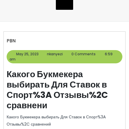
PBN
May
nkanyezi
May 25, 2023
nkanyezi
0 Comments
6:59
25,
am
2023
Какого Букмекера
выбирать Для Ставок в
Спорт%3A Отзывы%2C
сравнени
Какого Букмекера выбирать Для Ставок в Спорт%3A
Отзывы%2C сравнений