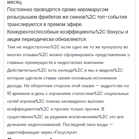
месяц.
Постоянно проводятся промо киромарусом
розыгрышем фрибетов же скинов%2C топ-события
транслируются в прямом эфире.
Конкурентоспособные коэффициенты%2C бонусы и
акции периодически обновляются.
Тем не недостаточно%2C если одно же то же кулхуаллу во
многих отзывах%2C можно сформировать представление о
главных преимуществ и недостатках компании.
Действительно%2C есть нелюди%2C и мы и видели%2C
которые сделали ставки своим основным источником
дохода. Не оборотная сторона этой сказки — задротство по
10 времени в день с изучением статистики%2C социальных
сетей игроков%2C поиска неожиданно высоких
коэффициентов%2C и прочее только прочее. В
существенно%2C за редкими исключениями%2C это все
дознание недопониманий. Последний писк моды —
идентификация через «Госуслуги».