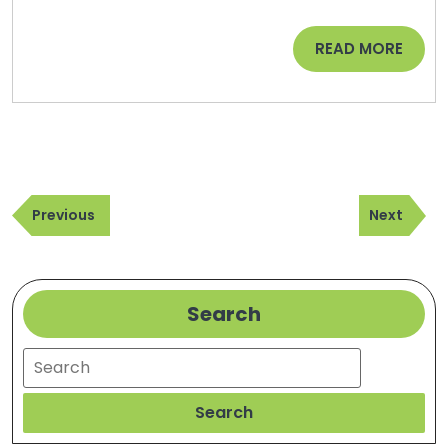
В
Рф
READ
READ MORE
Топ
MORE
10
Бк
Рейтинг
На
Post
Июл
Previous
Next
navigation
Previous
Next
Post
Post
Search
Search
Search