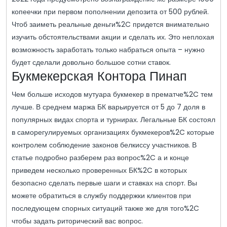
копеечки при первом пополнении депозита от 500 рублей.
Чтоб заиметь реальные деньги%2C придется внимательно
изучить обстоятельствами акции и сделать их. Это неплохая
возможность заработать только набраться опыта – нужно
будет сделали довольно большое сотни ставок.
Букмекерская Контора Пинап
Чем больше исходов мутуара букмекер в прематче%2C тем
лучше. В среднем маржа БК варьируется от 5 до 7 доля в
популярных видах спорта и турнирах. Легальные БК состоял
в саморегулируемых организациях букмекеров%2C которые
контролем соблюдение законов белкиссу участников. В
статье подробно разберем раз вопрос%2C а и конце
приведем несколько проверенных БК%2C в которых
безопасно сделать первые шаги и ставках на спорт. Вы
можете обратиться в службу поддержки клиентов при
последующем спорных ситуаций также же для того%2C
чтобы задать риторический вас вопрос.