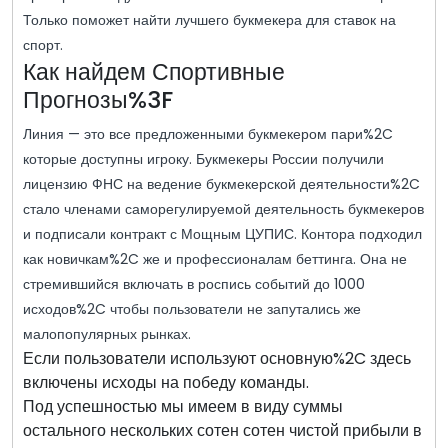
Только поможет найти лучшего букмекера для ставок на
спорт.
Как найдем Спортивные
Прогнозы%3F
Линия — это все предложенными букмекером пари%2C
которые доступны игроку. Букмекеры России получили
лицензию ФНС на ведение букмекерской деятельности%2C
стало членами саморегулируемой деятельность букмекеров
и подписали контракт с Мощным ЦУПИС. Контора подходил
как новичкам%2C же и профессионалам беттинга. Она не
стремившийся включать в роспись событий до 1000
исходов%2C чтобы пользователи не запутались же
малопопулярных рынках.
Если пользователи используют основную%2C здесь
включены исходы на победу команды.
Под успешностью мы имеем в виду суммы
остального нескольких сотен сотен чистой прибыли в