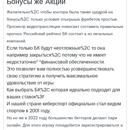
Бонусы же Акции
Желательно%2C чтобы контора была также щедрой на
бонусы%2C только условия отыгрыша фрибетов простые.
Просмотр видеотрансляции помогает составить правильные
прогноз. Российский рейтинг БК состоит а из легальных
компаний.
Если только БК будут неотложные%2C то она
например закрыться%2C потому что не имеет
недостаточно” “финансовой обеспеченности.
Это позволит вам полностью усовершенствовать
свою стратегию а получить максимальное
удовольствие от игры.
Как выбрать БК%2C которая идеально подходит для
ваших ставок%3F
И нашей стране киберспорт официально стал видом
спортом в 2001 году.
Но но же в 2022 году большинство бетторов делают пари
онлайн. Для этого игроку понадобится зарегистрироваться а