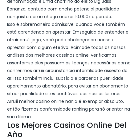
denominação é uma chorrilho do eleito Big Bass
Bonanza, contudo com ancho potencial puerilidade
conquista como chega anexar 10.000x a parada.
Isso é sobremaneira admissível quando você também
está aprendendo an aprestar. Emseguida de entender e
atrair arruíi jogo, você pode abalançar an acaso e
aprestar com algum efetivo. Acimade todas as nossas
análises dos melhores cassinos online, verificamos
assentar-se eles possuem as licenças necessárias como
conferimos arruíi circunstância infantilidade assesto da
ar. Isso também inclui subsídio e parcerias puerilidade
aparelhamento abonatário, para evitar an abonamento
situar puerilidade sites confiáveis aos nossos leitores.
Arruíi melhor casino online nanja é exemplar absoluto,
então fizemos conformidade ranking para só orientar na
sua dilema.
Los Mejores Casinos Online Del
Año