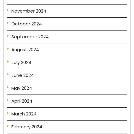
November 2024
October 2024
September 2024
August 2024
July 2024
June 2024
May 2024
April 2024
March 2024
February 2024