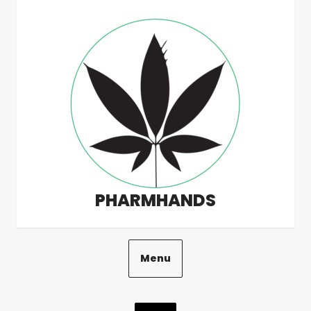
Skip
to
content
PHARMHANDS
Menu