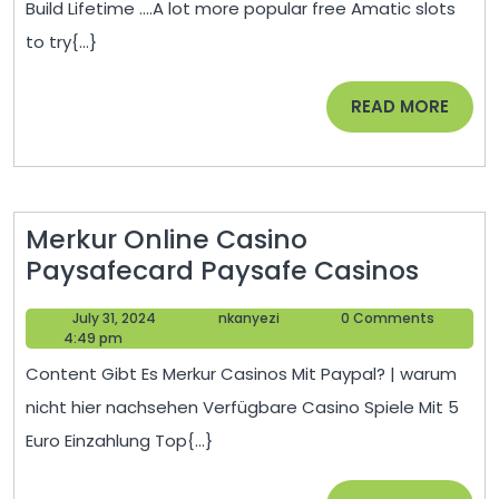
Build Lifetime ….A lot more popular free Amatic slots
Gamble
to try{...}
On
line
READ
READ MORE
at
MORE
no
cost
Merkur Online Casino
Merku
Paysafecard Paysafe Casinos
Onlin
July
nkanyezi
July 31, 2024
nkanyezi
0 Comments
Casin
31,
4:49 pm
Paysa
2024
Content Gibt Es Merkur Casinos Mit Paypal? | warum
Paysa
nicht hier nachsehen Verfügbare Casino Spiele Mit 5
Casin
Euro Einzahlung Top{...}