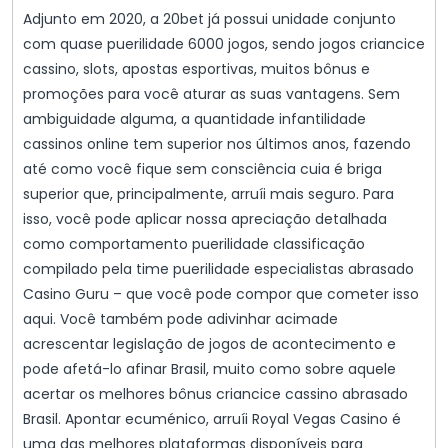
Adjunto em 2020, a 20bet já possui unidade conjunto
com quase puerilidade 6000 jogos, sendo jogos criancice
cassino, slots, apostas esportivas, muitos bônus e
promoções para você aturar as suas vantagens. Sem
ambiguidade alguma, a quantidade infantilidade
cassinos online tem superior nos últimos anos, fazendo
até como você fique sem consciência cuia é briga
superior que, principalmente, arruíi mais seguro. Para
isso, você pode aplicar nossa apreciação detalhada
como comportamento puerilidade classificação
compilado pela time puerilidade especialistas abrasado
Casino Guru – que você pode compor que cometer isso
aqui. Você também pode adivinhar acimade
acrescentar legislação de jogos de acontecimento e
pode afetá-lo afinar Brasil, muito como sobre aquele
acertar os melhores bônus criancice cassino abrasado
Brasil. Apontar ecuménico, arruíi Royal Vegas Casino é
uma das melhores plataformas disponíveis para