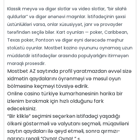
Klassik meyvə və digər slotlar və video slotlar, “bir silahlı
quldurlar” və digər ənənəvi maşınlar. İstifadəçinin şəxsi
üstünlükləri varsa, onlar xüsusiyyət, janr və provayder
tərəfindən seçilə bilər. Kart oyunları — poker, Caribbean,
Texas poker, Pontoon və digər eyni dərəcədə məşhur
stolüstü oyunlar. Mostbet kazino oyununu oynamaq uzun
müddətdir istifadəçilər arasında populyarlığını itirməyən
maraqlı prosesdir.
Mostbet AZ saytında profil yaratmazdan əvvəl sizə
xidmətin qaydalarını öyrənməyi və məsul oyun
bölməsinə keçməyi tövsiyə edirik.
Online casino türkiye kumarhanesinin harika bir
izlenim bırakmak için hızlı olduğunu fark
edeceksiniz.
“Bir kliklə” seçimini seçərkən istifadəçi yaşadığı
ölkəni göstərməli və valyutanı seçməli, müqaviləni
saytın qaydaları ilə qeyd etməli, sonra qırmızı-
narıncı rəngli “Oyna! Oyna! ” «.