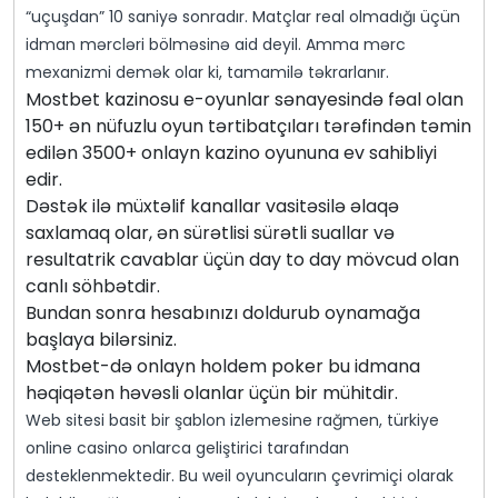
“uçuşdan” 10 saniyə sonradır. Matçlar real olmadığı üçün
idman mərcləri bölməsinə aid deyil. Amma mərc
mexanizmi demək olar ki, tamamilə təkrarlanır.
Mostbet kazinosu e-oyunlar sənayesində fəal olan
150+ ən nüfuzlu oyun tərtibatçıları tərəfindən təmin
edilən 3500+ onlayn kazino oyununa ev sahibliyi
edir.
Dəstək ilə müxtəlif kanallar vasitəsilə əlaqə
saxlamaq olar, ən sürətlisi sürətli suallar və
resultatrik cavablar üçün day to day mövcud olan
canlı söhbətdir.
Bundan sonra hesabınızı doldurub oynamağa
başlaya bilərsiniz.
Mostbet-də onlayn holdem poker bu idmana
həqiqətən həvəsli olanlar üçün bir mühitdir.
Web sitesi basit bir şablon izlemesine rağmen, türkiye
online casino onlarca geliştirici tarafından
desteklenmektedir. Bu weil oyuncuların çevrimiçi olarak