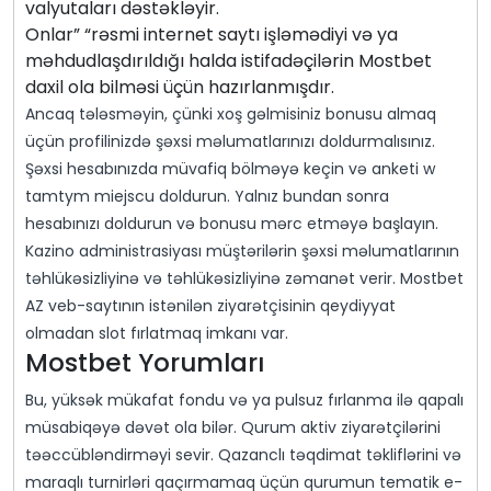
valyutaları dəstəkləyir.
Onlar” “rəsmi internet saytı işləmədiyi və ya
məhdudlaşdırıldığı halda istifadəçilərin Mostbet
daxil ola bilməsi üçün hazırlanmışdır.
Ancaq tələsməyin, çünki xoş gəlmisiniz bonusu almaq
üçün profilinizdə şəxsi məlumatlarınızı doldurmalısınız.
Şəxsi hesabınızda müvafiq bölməyə keçin və anketi w
tamtym miejscu doldurun. Yalnız bundan sonra
hesabınızı doldurun və bonusu mərc etməyə başlayın.
Kazino administrasiyası müştərilərin şəxsi məlumatlarının
təhlükəsizliyinə və təhlükəsizliyinə zəmanət verir. Mostbet
AZ veb-saytının istənilən ziyarətçisinin qeydiyyat
olmadan slot fırlatmaq imkanı var.
Mostbet Yorumları
Bu, yüksək mükafat fondu və ya pulsuz fırlanma ilə qapalı
müsabiqəyə dəvət ola bilər. Qurum aktiv ziyarətçilərini
təəccübləndirməyi sevir. Qazanclı təqdimat təkliflərini və
maraqlı turnirləri qaçırmamaq üçün qurumun tematik e-