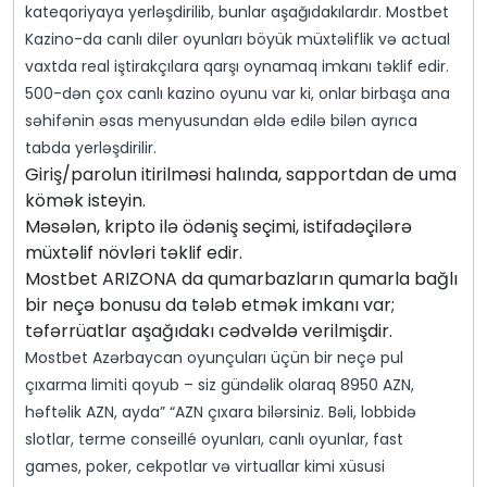
kateqoriyaya yerləşdirilib, bunlar aşağıdakılardır. Mostbet
Kazino-da canlı diler oyunları böyük müxtəliflik və actual
vaxtda real iştirakçılara qarşı oynamaq imkanı təklif edir.
500-dən çox canlı kazino oyunu var ki, onlar birbaşa ana
səhifənin əsas menyusundan əldə edilə bilən ayrıca
tabda yerləşdirilir.
Giriş/parolun itirilməsi halında, sapportdan de uma
kömək isteyin.
Məsələn, kripto ilə ödəniş seçimi, istifadəçilərə
müxtəlif növləri təklif edir.
Mostbet ARIZONA da qumarbazların qumarla bağlı
bir neçə bonusu da tələb etmək imkanı var;
təfərrüatlar aşağıdakı cədvəldə verilmişdir.
Mostbet Azərbaycan oyunçuları üçün bir neçə pul
çıxarma limiti qoyub – siz gündəlik olaraq 8950 AZN,
həftəlik AZN, ayda” “AZN çıxara bilərsiniz. Bəli, lobbidə
slotlar, terme conseillé oyunları, canlı oyunlar, fast
games, poker, cekpotlar və virtuallar kimi xüsusi