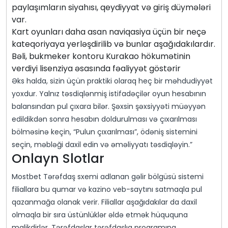
paylaşımların siyahısı, qeydiyyat və giriş düymələri
var.
Kart oyunları daha asan naviqasiya üçün bir neçə
kateqoriyaya yerləşdirilib və bunlar aşağıdakılardır.
Bəli, bukmeker kontoru Kurakao hökumətinin
verdiyi lisenziya əsasında fəaliyyət göstərir
Əks halda, sizin üçün praktiki olaraq heç bir məhdudiyyət
yoxdur. Yalnız təsdiqlənmiş istifadəçilər oyun hesabının
balansından pul çıxara bilər. Şəxsin şəxsiyyəti müəyyən
edildikdən sonra hesabın doldurulması və çıxarılması
bölməsinə keçin, “Pulun çıxarılması”, ödəniş sistemini
seçin, məbləği daxil edin və əməliyyatı təsdiqləyin.”
Onlayn Slotlar
Mostbet Tərəfdaş sxemi adlanan gəlir bölgüsü sistemi
filiallara bu qumar və kazino veb-saytını satmaqla pul
qazanmağa olanak verir. Filiallar aşağıdakılar da daxil
olmaqla bir sıra üstünlüklər əldə etmək hüququna
malikdirlər. Tərəfdaşlar tərəfdaşlıq proqramına