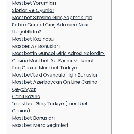
Mostbet Yorumları
Slotlar Ve Oyunlar
Mostbet Sitesine Giriş Yapmak Için
Sobre Güncel Giriş Adresine Nasıl
Ulaşabilirim?
Mostbet Kazinosu
Mosbet Az Bonusları
Mostbet’in Güncel Giriş Adresi Nelerdir?
Casino Mostbet Az: Rəsmi Məlumat
Faq Casino Mostbet Türkiye
Mostbet’teki Oyuncular Için Bonuslar
Mostbet Azərbaycan On Line Casino
Qeydiyyat
Canlı Kazino
“mostbet Giriş Türkiye (mostbet
Casino)
Mostbet Bonusları
Mostbet Mərc Seçimləri