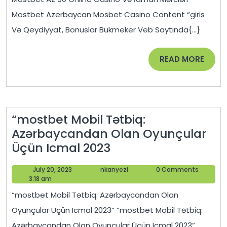
Casino
Mostbet Azerbaycan Mosbet Casino Content “giris
Və
Və Qeydiyyat, Bonuslar Bukmeker Veb Saytında{...}
İdman
Mərclər
READ
READ MORE
MORE
“mostbet Mobil Tətbiq:
Azərbaycandan Olan Oyunçular
“mostbet
Üçün Icmal 2023
Mobil
July
nkanyezi
July 20, 2023
nkanyezi
0 Comments
Tətbiq:
20,
3:18 am
Azərbaycandan
2023
“mostbet Mobil Tətbiq: Azərbaycandan Olan
Olan
Oyunçular Üçün Icmal 2023” “mostbet Mobil Tətbiq:
Oyunçular
Azərbaycandan Olan Oyunçular Üçün Icmal 2023”