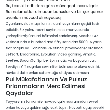
Bu, texniki tədbirlərə görə müvəqqəti nasazlıqdır.
Bu məlumatlar olmadan bonuslar və bir çox qumar
oyunları mövcud olmayacaq.
Oyunların, slot maşınlarının, canlı yayımların çeşidi təsir
edicidir. Biz yalnız rəsmi saytın əsas menyusunda
yerləşdirilmiş ümumi bölmələri sadalayırıq. Mostbet AZ
kazinosunda a hundred and fifty satıcıdan 5000-ə yaxın
slot maşını va. Tanınmış və etibarlı provayderlər arasında
BetSoft, Endorphina, Evolution Video gaming, Amatic,
BeeFee, BooonGo, Spribe, Spinmatic və başqaları var.
Sevdiyiniz” “maşınları sevimlilər bölməsinə əlavə edin ki,
növbəti dəfə onları axtarmağa ehtiyac qalmasın.
Pul Mükafatlarının Və Pulsuz
Fırlanmaların Mərc Edilməsi
Qaydaları
Təyyarənin tamamilə havaya qalxması anından əvvəl
onları havaya qaldırmağa vaxt tapın. Növbəti uçuş əvvəlki