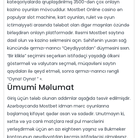
kateqoriyalarda qruplaşdırılmış 3500-dən çox onlayn
kazino oyunları mövcuddur. Mostbet Online casino ən
populyar slot machine, kart oyunları, rulet və oyun
ictimaiyyəti arasında tələbat olan digər maşınları özündə
birləşdirən onlayn platformadır. Rəsmi Mostbet saytına
daxil olun və kazino sekmesini açın. Səhifənin yuxarı sağ
küncündə qırmızı-narıncı “Qeydiyyatdan” düyməsini sıxın.
“Bir kliklə” seçimini seçərkən istifadəçi yaşadığı ölkəni
göstərməli və valyutanı seçməli, müqaviləni saytın
qaydaları ilə qeyd etməli, sonra qırmızı-narıncı rəngli
“Oyna! Oyna! ” «.
Ümumi Məlumat
Giriş üçün tələb olunan addımlar aşağıda təsvir edilmişdir.
Azərbaycanda Mostbet idman mərc oyunlarına
başlamaq kifayət qədər asan və sadədir. Unutmayın ki,
xəttə və ya canlı matçlara real pul mərclərini
yerləşdirmək üçün ən azı eighteen yaşınız və Bukmeker
kontorunun qeydiyyatdan keçmiş istifadəçisi olmalısınız.