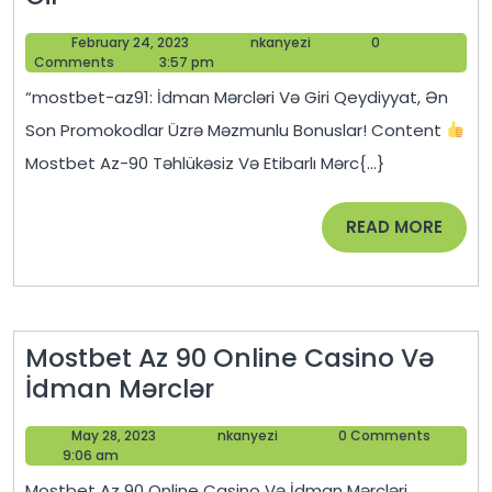
az91:
February
nkanyezi
February 24, 2023
nkanyezi
0
İdman
24,
Comments
3:57 pm
Mərcləri
2023
“mostbet-az91: İdman Mərcləri Və Giri Qeydiyyat, Ən
Və
Son Promokodlar Üzrə Məzmunlu Bonuslar! Content
Gir
Mostbet Az-90 Təhlükəsiz Və Etibarlı Mərc{...}
READ
READ MORE
MORE
Mostbet Az 90 Online Casino Və
Mostbet
İdman Mərclər
Az
May
nkanyezi
May 28, 2023
nkanyezi
0 Comments
90
28,
9:06 am
Online
2023
Mostbet Az 90 Online Casino Və İdman Mərcləri