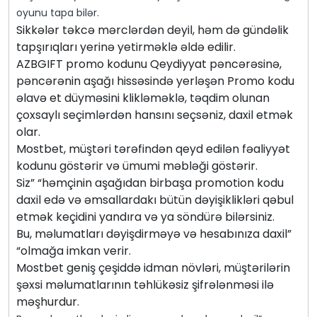
oyunu tapa bilər.
Sikkələr təkcə mərclərdən deyil, həm də gündəlik
tapşırıqları yerinə yetirməklə əldə edilir.
AZBGIFT promo kodunu Qeydiyyat pəncərəsinə,
pəncərənin aşağı hissəsində yerləşən Promo kodu
əlavə et düyməsini klikləməklə, təqdim olunan
çoxsaylı seçimlərdən hansını seçsəniz, daxil etmək
olar.
Mostbet, müştəri tərəfindən qeyd edilən fəaliyyət
kodunu göstərir və ümumi məbləği göstərir.
Siz” “həmçinin aşağıdan birbaşa promotion kodu
daxil edə və əmsallardakı bütün dəyişiklikləri qəbul
etmək keçidini yandıra və ya söndürə bilərsiniz.
Bu, məlumatları dəyişdirməyə və hesabınıza daxil”
“olmağa imkan verir.
Mostbet geniş çeşiddə idman növləri, müştərilərin
şəxsi məlumatlarının təhlükəsiz şifrələnməsi ilə
məşhurdur.