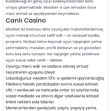
bulabileceği en geniş oyun koleksiyonlarından birini
ortaya çıkarmaktadır. Mostbet-ə üye olmadan önce
mərc etməli və qeydiyyatdan keçməlisiniz.
Canlı Casino
Mostbet AZ kazinosu aktiv oyunçuları mükafatlandırmaq
üçün maraqlı structure təklif edir – on səviyyəli loyallıq
proqramı. Növbəti birinə keçmək üçün tapşırıqları yerinə
yetirməlisiniz, məsələn, profili doldurun və ya göstərilən
slotu beş dəfə oynayın. Hər tapşırığın yerinə yetirilməsi
üçün xüsusi xallar verilir – sikkələr.
Oyunçu mərc edir və sadəcə olaraq virtual
təyyarənin uçuşunu izləyir.
Uduzduğunuz vəsaitin 10%-ə qədərini qaytaracağıq
Filiallara hesab yaratdıqdan sonra xüsusi istinad
URL-i veriləcək və nəticədə onlar öz saytlarında,
sosial mediada və ahora digər vasitələrlə istinad
linkini reklam edə bilərlər.
Menecerlərdən şəxsiyyəti, yaşını, yaşayış yerini,