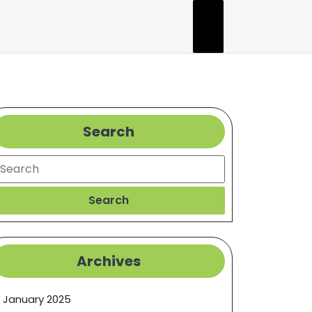
Search
earch
Search
Archives
January 2025