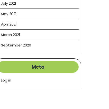
July 2021
May 2021
April 2021
March 2021
September 2020
Meta
Log in