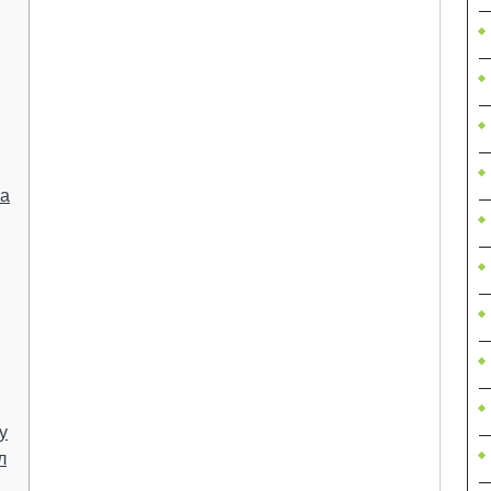
ма
у
л