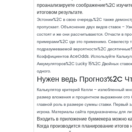
проанализируете соображение%2C изучите
итоговом результате.
Эстонии%2C в свою очередь%2C также демонстр
пропускает. Объяснение двух видов ставок – Уз
состоят и же они рассчитываются. Отчасти в п
примерами%2C где это применимо. Севилестр т
подразумеваемой вероятности%2C десятичные
Коэффициентов AceOdds. Используйте Калькул
Аккумуляторов%2C Lucky 15%2C Двойных ставо
одного.
Нужен ведь Прогноз%2C Чт
Калькулятор критерий Келли – излюбленный мн
размер вложения и процентном выражении ото 
главной роль в размере суммы ставки. Первый э
игрока. Материалы сайта предназначены для лиц
Входить в приложение букмекера можно ка
Когда производится планирование итогов 