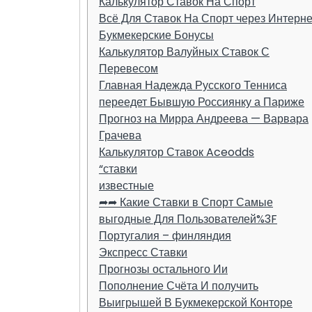
Калькулятор Ставок На Спорт
Всё Для Ставок На Спорт через Интерне
Букмекерские Бонусы
Калькулятор Валуйных Ставок С
Перевесом
Главная Надежда Русского Тенниса
переедет Бывшую Россиянку а Париже
Прогноз на Мирра Андреева — Варвара
Грачева
Калькулятор Ставок Aceodds
“ставки
известные
➦➦ Какие Ставки в Спорт Самые
выгодные Для Пользователей%3F
Португалия – финляндия
Экспресс Ставки
Прогнозы остального Ии
Пополнение Счёта И получить
Выигрышей В Букмекерской Конторе