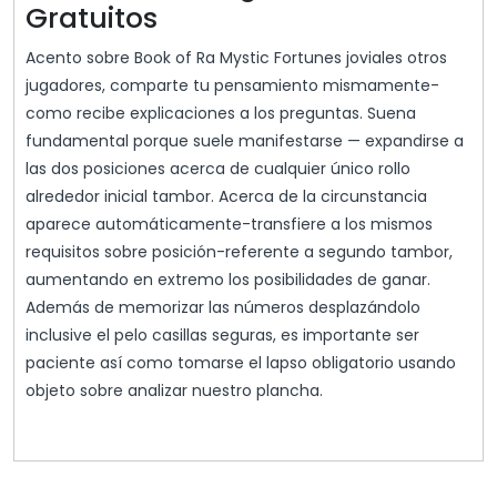
Gratuitos
Acento sobre Book of Ra Mystic Fortunes joviales otros
jugadores, comparte tu pensamiento mismamente­
como recibe explicaciones a los preguntas. Suena
fundamental porque suele manifestarse — expandirse a
las dos posiciones acerca de cualquier único rollo
alrededor inicial tambor. Acerca de la circunstancia
aparece automáticamente-transfiere a los mismos
requisitos sobre posición-referente a segundo tambor,
aumentando en extremo los posibilidades de ganar.
Además de memorizar las números desplazándolo
inclusive el pelo casillas seguras, es importante ser
paciente así­ como tomarse el lapso obligatorio usando
objeto sobre analizar nuestro plancha.