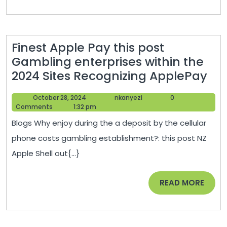
Finest Apple Pay this post
Gambling enterprises within the
Fin
2024 Sites Recognizing ApplePay
Ap
October
nkanyezi
October 28, 2024
nkanyezi
0
Pa
28,
Comments
1:32 pm
thi
2024
Blogs Why enjoy during the a deposit by the cellular
pos
phone costs gambling establishment?: this post NZ
Ga
Apple Shell out{...}
ent
wit
READ
READ MORE
the
MORE
20
Sit