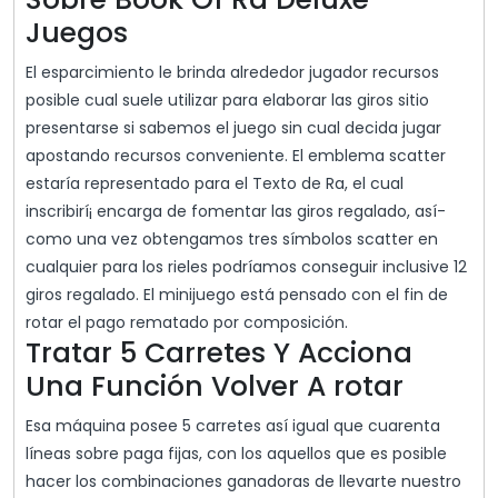
Juegos
El esparcimiento le brinda alrededor jugador recursos
posible cual suele utilizar para elaborar las giros sitio
presentarse si sabemos el juego sin cual decida jugar
apostando recursos conveniente. El emblema scatter
estaría representado para el Texto de Ra, el cual
inscribirí¡ encarga de fomentar las giros regalado, así­
como una vez obtengamos tres símbolos scatter en
cualquier para los rieles podríamos conseguir inclusive 12
giros regalado. El minijuego está pensado con el fin de
rotar el pago rematado por composición.
Tratar 5 Carretes Y Acciona
Una Función Volver A rotar
Esa máquina posee 5 carretes así­ igual que cuarenta
líneas sobre paga fijas, con los aquellos que es posible
hacer los combinaciones ganadoras de llevarte nuestro