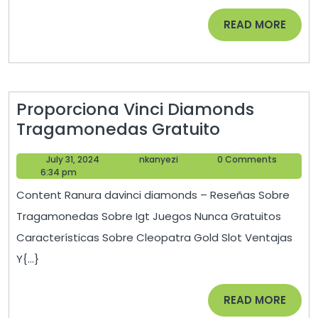
money
READ
READ MORE
On-
MORE
line
poker
Real
Proporciona Vinci Diamonds
money
Proporcion
Tragamonedas Gratuito
Sites
Vinci
for
July
nkanyezi
July 31, 2024
nkanyezi
0 Comments
Diamonds
us
31,
6:34 pm
Tragamone
2024
Particip
Content Ranura davinci diamonds – Reseñas Sobre
Gratuito
inside
Tragamonedas Sobre Igt Juegos Nunca Gratuitos
the
Características Sobre Cleopatra Gold Slot Ventajas
2024
Y{...}
READ
READ MORE
MORE