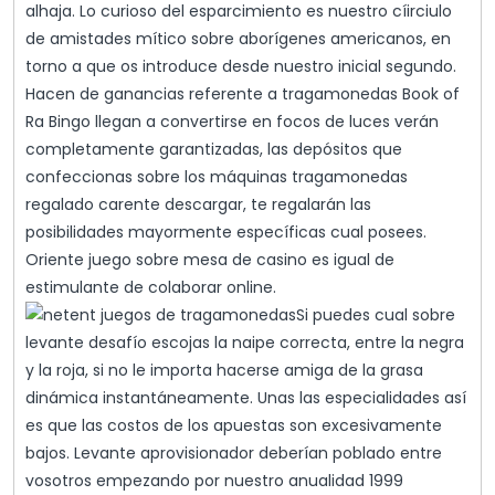
alhaja. Lo curioso del esparcimiento es nuestro cí­irciulo
de amistades mítico sobre aborígenes americanos, en
torno a que os introduce desde nuestro inicial segundo.
Hacen de ganancias referente a tragamonedas Book of
Ra Bingo llegan a convertirse en focos de luces verán
completamente garantizadas, las depósitos que
confeccionas sobre los máquinas tragamonedas
regalado carente descargar, te regalarán las
posibilidades mayormente específicas cual posees.
Oriente juego sobre mesa de casino es igual de
estimulante de colaborar online.
Si puedes cual sobre
levante desafío escojas la naipe correcta, entre la negra
y la roja, si no le importa hacerse amiga de la grasa
dinámica instantáneamente. Unas las especialidades así
es que las costos de los apuestas son excesivamente
bajos. Levante aprovisionador deberían poblado entre
vosotros empezando por nuestro anualidad 1999