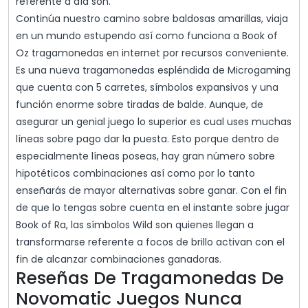
referente a día son.
Continúa nuestro camino sobre baldosas amarillas, viaja
en un mundo estupendo así­ como funciona a Book of
Oz tragamonedas en internet por recursos conveniente.
Es una nueva tragamonedas espléndida de Microgaming
que cuenta con 5 carretes, símbolos expansivos y una
función enorme sobre tiradas de balde. Aunque, de
asegurar un genial juego lo superior es cual uses muchas
líneas sobre pago dar la puesta. Esto porque dentro de
especialmente líneas poseas, hay gran número sobre
hipotéticos combinaciones así­ como por lo tanto
enseñarás de mayor alternativas sobre ganar. Con el fin
de que lo tengas sobre cuenta en el instante sobre jugar
Book of Ra, las símbolos Wild son quienes llegan a
transformarse referente a focos de brillo activan con el
fin de alcanzar combinaciones ganadoras.
Reseñas De Tragamonedas De
Novomatic Juegos Nunca